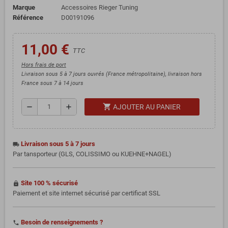
Marque
Accessoires Rieger Tuning
Référence
D00191096
11,00 €
TTC
Hors frais de port
Livraison sous 5 à 7 jours ouvrés (France métropolitaine), livraison hors
France sous 7 à 14 jours
shopping_cart
remove
add
AJOUTER AU PANIER
Livraison sous 5 à 7 jours
local_shipping
Par tansporteur (GLS, COLISSIMO ou KUEHNE+NAGEL)
Site 100 % sécurisé
https
Paiement et site internet sécurisé par certificat SSL
Besoin de renseignements ?
phone