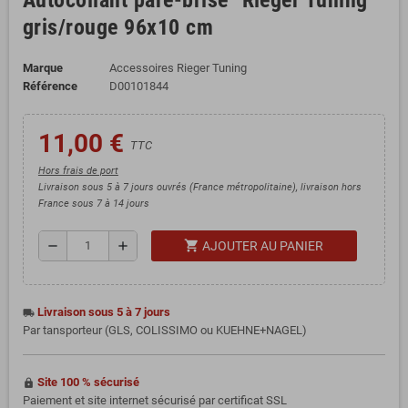
Autocollant pare-brise "Rieger Tuning"
gris/rouge 96x10 cm
Marque
Accessoires Rieger Tuning
Référence
D00101844
11,00 €
TTC
Hors frais de port
Livraison sous 5 à 7 jours ouvrés (France métropolitaine), livraison hors
France sous 7 à 14 jours
shopping_cart
remove
add
AJOUTER AU PANIER
Livraison sous 5 à 7 jours
local_shipping
Par tansporteur (GLS, COLISSIMO ou KUEHNE+NAGEL)
Site 100 % sécurisé
https
Paiement et site internet sécurisé par certificat SSL