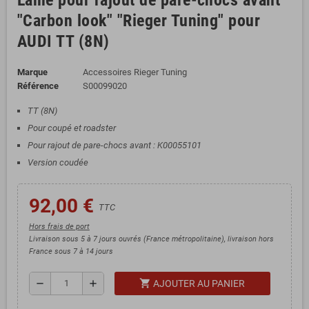
Lame pour rajout de pare-chocs avant
"Carbon look" "Rieger Tuning" pour
AUDI TT (8N)
Marque
Accessoires Rieger Tuning
Référence
S00099020
TT (8N)
Pour coupé et roadster
Pour rajout de pare-chocs avant : K00055101
Version coudée
92,00 €
TTC
Hors frais de port
Livraison sous 5 à 7 jours ouvrés (France métropolitaine), livraison hors
France sous 7 à 14 jours
shopping_cart
remove
add
AJOUTER AU PANIER