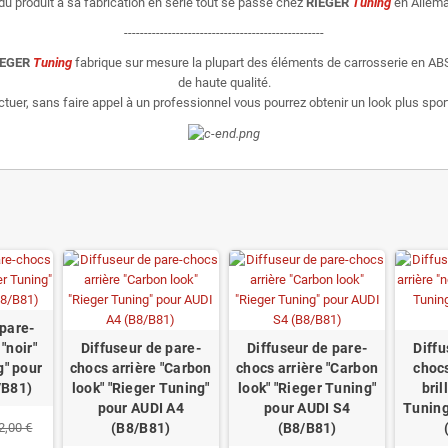
du produit à sa fabrication en série tout se passe chez
RIEGER
Tuning
en Allema
--------------------------------------------------
IEGER
Tuning
fabrique sur mesure la plupart des éléments de carrosserie en ABS
de haute qualité.
er, sans faire appel à un professionnel vous pourrez obtenir un look plus sporti
 pare-
"noir"
Diffuseur de pare-
Diffuseur de pare-
Diffu
g" pour
chocs arrière "Carbon
chocs arrière "Carbon
chocs
/B81)
look" "Rieger Tuning"
look" "Rieger Tuning"
bril
pour AUDI A4
pour AUDI S4
Tuning
2,00 €
(B8/B81)
(B8/B81)