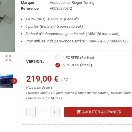
Marque
Accessoires Rieger Tuning
Référence
A00302703-2
A4 (B8/B81) : 01/2012- (Facelift)
4 portes (Berline) / 5 portes (break)
Embout d'échappement gauche noir (185x120 mm ovale)
Pour diffuseur de pare-chocs arrière : K00055470 / K00099126
zoom_out_map
4 PORTES (Berline)
VERSION :
5 PORTES (break)
check
219,00 €
TTC
chevron_right
Hors frais de port
Livraison sous 5 à 7 jours ouvrés (France métropolitaine), livraison hors
France sous 7 à 14 jours
shopping_cart
remove
add
AJOUTER AU PANIER