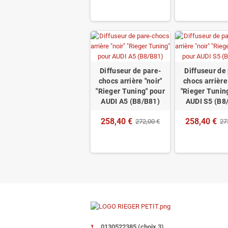
Diffuseur de pare-
Diffuseur de
chocs arrière "noir"
chocs arrière 
"Rieger Tuning" pour
"Rieger Tunin
AUDI A5 (B8/B81)
AUDI S5 (B8
258,40 €
258,40 €
272,00 €
27
0130522385 (choix 3)
call