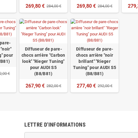
269,80 €
269,80 €
279,
284,00 €
284,00 €
 pare-
"noir"
Diffuseur de pare-
Diffuseur de pare-
g" pour
chocs arrière "Carbon
chocs arrière "noir
/B81)
look" "Rieger Tuning"
brillant" "Rieger
pour AUDI S5
Tuning" pour AUDI S5
2,00 €
(B8/B81)
(B8/B81)
267,90 €
277,40 €
282,00 €
292,00 €
LETTRE D'INFORMATIONS