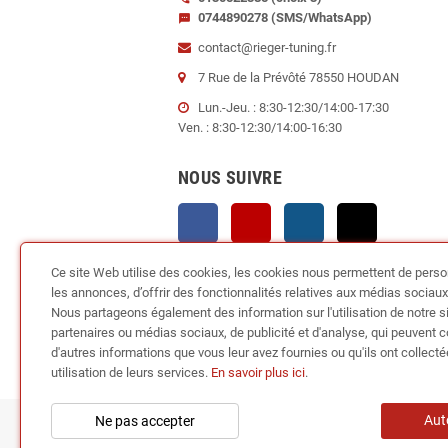
0744890278 (SMS/WhatsApp)
sms
contact@rieger-tuning.fr
7 Rue de la Prévôté 78550 HOUDAN
Lun.-Jeu. : 8:30-12:30/14:00-17:30
Ven. : 8:30-12:30/14:00-16:30
NOUS SUIVRE
Facebook
YouTube
Instagram
TikTok
Ce site Web utilise des cookies, les cookies nous permettent de perso
les annonces, d’offrir des fonctionnalités relatives aux médias sociaux e
Nous partageons également des information sur l'utilisation de notre s
partenaires ou médias sociaux, de publicité et d'analyse, qui peuvent 
d'autres informations que vous leur avez fournies ou qu'ils ont collecté
utilisation de leurs services.
En savoir plus ici
.
Aut
Ne pas accepter
Copyright © 2024
RIEGER TUN