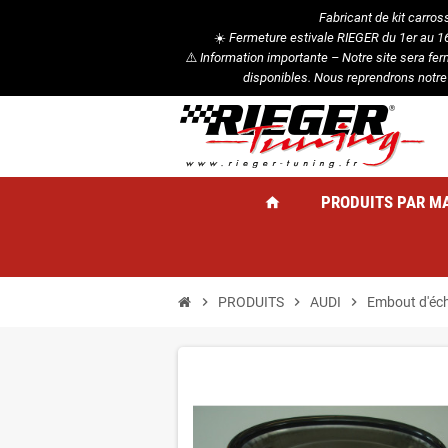
Fabricant de kit carros
☀️
Fermeture estivale RIEGER du 1er au 16 
⚠️
Information importante – Notre site sera fe
disponibles. Nous reprendrons notre
PRODUITS PAR M
home
chevron_right
PRODUITS
chevron_right
AUDI
chevron_right
Embout d'éch