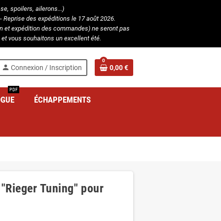
, spoilers, ailerons...)
- Reprise des expéditions le 17 août 2026.
ion et expédition des commandes) ne seront pas
et vous souhaitons un excellent été.
0
person
Connexion / Inscription
0,00 €
PDF
OGUE
ÉCHAPPEMENTS
"Rieger Tuning" pour