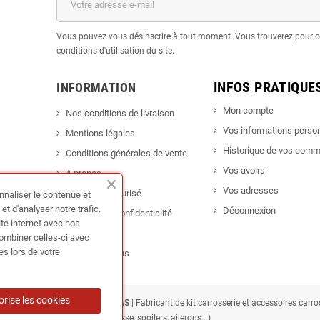
Vous pouvez vous désinscrire à tout moment. Vous trouverez pour c
conditions d'utilisation du site.
INFOS PRATIQUE
INFORMATION
Mon compte
Nos conditions de livraison
Vos informations perso
Mentions légales
Historique de vos com
Conditions générales de vente
Vos avoirs
A propos
Vos adresses
Paiement sécurisé
nnaliser le contenue et
t d'analyser notre trafic.
Déconnexion
Politique de confidentialité
ite internet avec nos
Promotion
combiner celles-ci avec
es lors de votre
Contactez-nous
orise les cookies
ING France • TUNEDYNAMIC SAS
| Fabricant de kit carrosserie et accessoires carr
caisse, spoilers, ailerons...)