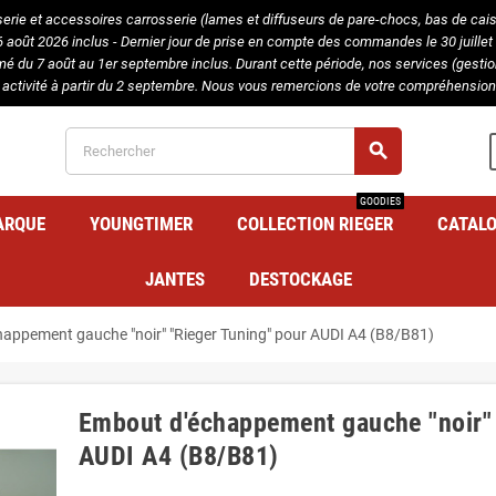
serie et accessoires carrosserie (lames et diffuseurs de pare-chocs, bas de caisse
août 2026 inclus - Dernier jour de prise en compte des commandes le 30 juillet 
rmé du 7 août au 1er septembre inclus. Durant cette période, nos services (gest
 activité à partir du 2 septembre. Nous vous remercions de votre compréhension 
search
GOODIES
ARQUE
YOUNGTIMER
COLLECTION RIEGER
CATAL
JANTES
DESTOCKAGE
appement gauche "noir" "Rieger Tuning" pour AUDI A4 (B8/B81)
Embout d'échappement gauche "noir" 
AUDI A4 (B8/B81)