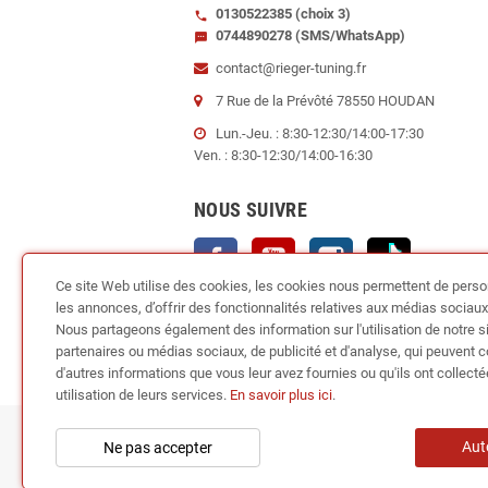
0130522385 (choix 3)
call
0744890278 (SMS/WhatsApp)
sms
contact@rieger-tuning.fr
7 Rue de la Prévôté 78550 HOUDAN
Lun.-Jeu. : 8:30-12:30/14:00-17:30
Ven. : 8:30-12:30/14:00-16:30
NOUS SUIVRE
Facebook
YouTube
Instagram
TikTok
Ce site Web utilise des cookies, les cookies nous permettent de perso
les annonces, d’offrir des fonctionnalités relatives aux médias sociaux e
Nous partageons également des information sur l'utilisation de notre s
partenaires ou médias sociaux, de publicité et d'analyse, qui peuvent 
d'autres informations que vous leur avez fournies ou qu'ils ont collecté
utilisation de leurs services.
En savoir plus ici
.
Copyright © 2024
RI
Aut
Ne pas accepter