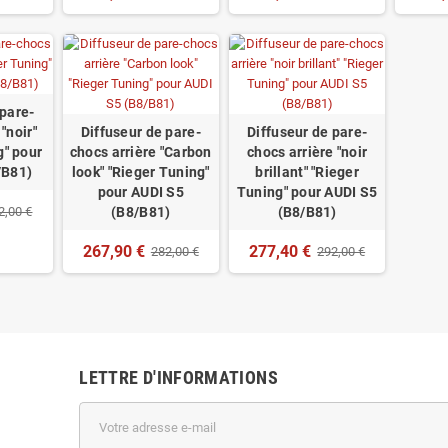
 pare-
"noir"
Diffuseur de pare-
Diffuseur de pare-
g" pour
chocs arrière "Carbon
chocs arrière "noir
/B81)
look" "Rieger Tuning"
brillant" "Rieger
pour AUDI S5
Tuning" pour AUDI S5
2,00 €
(B8/B81)
(B8/B81)
267,90 €
277,40 €
282,00 €
292,00 €
LETTRE D'INFORMATIONS