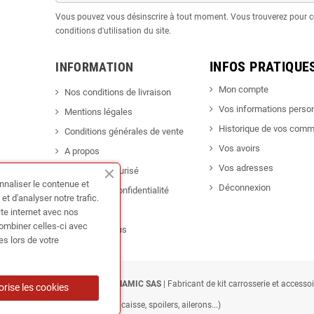
Vous pouvez vous désinscrire à tout moment. Vous trouverez pour c
conditions d'utilisation du site.
INFOS PRATIQUE
INFORMATION
Mon compte
Nos conditions de livraison
Vos informations perso
Mentions légales
Historique de vos com
Conditions générales de vente
Vos avoirs
A propos
Vos adresses
Paiement sécurisé
nnaliser le contenue et
Déconnexion
Politique de confidentialité
t d'analyser notre trafic.
Promotion
ite internet avec nos
combiner celles-ci avec
Contactez-nous
es lors de votre
EGER TUNING France • TUNEDYNAMIC SAS
| Fabricant de kit carrosserie et accesso
orise les cookies
bas de caisse, spoilers, ailerons...)