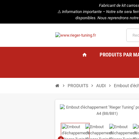
Fabricant de kit carros
⚠️
Information importante – Notre site sera fe
disponibles. Nous reprendrons notre
PRODUITS PAR M
home
chevron_right
PRODUITS
chevron_right
AUDI
chevron_right
Embout d'éch