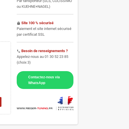
Par tansporteur (GLS, COLISSIMO
ou KUEHNE+NAGEL)
Site 100 % sécurisé
https
Paiement et site internet sécurisé
par certificat SSL
Besoin de renseignements ?
phone
Appelez-nous au 01 30 52 23 85
(choix 3)
Contactez-nous via
WhatsApp