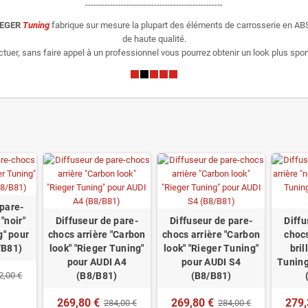
--------------------------------------------------
IEGER
Tuning
fabrique sur mesure la plupart des éléments de carrosserie en ABS
de haute qualité.
er, sans faire appel à un professionnel vous pourrez obtenir un look plus sporti
 pare-
"noir"
Diffuseur de pare-
Diffuseur de pare-
Diffu
g" pour
chocs arrière "Carbon
chocs arrière "Carbon
chocs
/B81)
look" "Rieger Tuning"
look" "Rieger Tuning"
bril
pour AUDI A4
pour AUDI S4
Tuning
2,00 €
(B8/B81)
(B8/B81)
269,80 €
269,80 €
279,
284,00 €
284,00 €