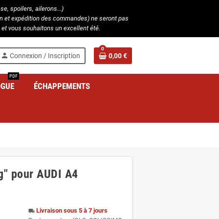
, spoilers, ailerons...)
ion et expédition des commandes) ne seront pas
et vous souhaitons un excellent été.
0
person
Connexion / Inscription
0,00 €
PDF
OGUE
ÉCHAPPEMENTS
g" pour AUDI A4
Livraison sous 5 à 7 jours
local_shipping