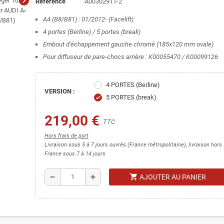
chevron_right
Référence
A00302911-2
A4 (B8/B81) : 01/2012- (Facelift)
4 portes (Berline) / 5 portes (break)
Embout d'échappement gauche chromé (185x120 mm ovale)
Pour diffuseur de pare-chocs arrière : K00055470 / K00099126
4 PORTES (Berline)
VERSION :
5 PORTES (break)
check
219,00 €
TTC
Hors frais de port
Livraison sous 5 à 7 jours ouvrés (France métropolitaine), livraison hors
France sous 7 à 14 jours
shopping_cart
remove
add
AJOUTER AU PANIER