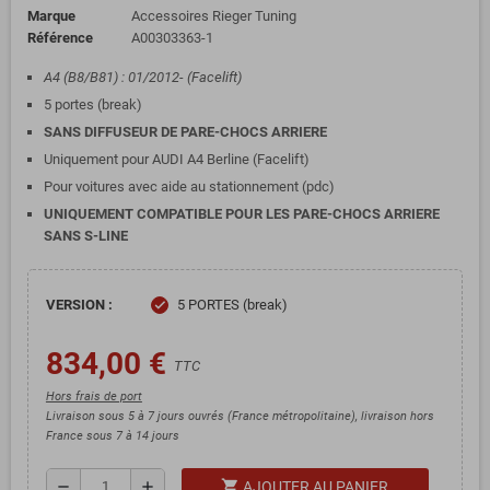
Marque
Accessoires Rieger Tuning
Référence
A00303363-1
A4 (B8/B81) : 01/2012- (Facelift)
5 portes (break)
SANS DIFFUSEUR DE PARE-CHOCS ARRIERE
Uniquement pour AUDI A4 Berline (Facelift)
Pour voitures avec aide au stationnement (pdc)
UNIQUEMENT COMPATIBLE POUR LES PARE-CHOCS ARRIERE
SANS S-LINE
VERSION :
5 PORTES (break)
check
834,00 €
TTC
Hors frais de port
Livraison sous 5 à 7 jours ouvrés (France métropolitaine), livraison hors
France sous 7 à 14 jours
shopping_cart
remove
add
AJOUTER AU PANIER