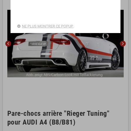
NE PLUS MONTRER CE POPUP.
chevron_left
chevron_right
Pare-chocs arrière "Rieger Tuning"
pour AUDI A4 (B8/B81)