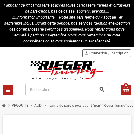
Fabricant de kit carrosserie et accessoires carrosserie (lames et diffuseurs
de pare-chocs, bas de caisse, spoilers, ailerons...)
⚠️
Information importante – Notre site sera fermé du 7 août au 1er
septembre inclus. Durant cette période, nos services (gestion et expédition
des commandes) ne seront pas disponibles. Nous reprendrons notre
activité à partir du 2 septembre. Nous vous remercions de votre
compréhension et vous souhaitons un excellent été.
person
Connexion / Inscription
0
view_headline
search
chevron_right
chevron_right
chevron_right
PRODUITS
AUDI
Lame de pare-chocs avant "noir" "Rieger Tuning" po