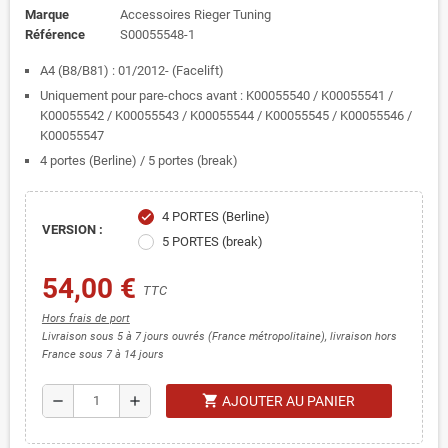
Marque
Accessoires Rieger Tuning
Référence
S00055548-1
A4 (B8/B81) : 01/2012- (Facelift)
Uniquement pour pare-chocs avant : K00055540 / K00055541 /
K00055542 / K00055543 / K00055544 / K00055545 / K00055546 /
K00055547
4 portes (Berline) / 5 portes (break)
4 PORTES (Berline)
check
VERSION :
5 PORTES (break)
54,00 €
TTC
Hors frais de port
Livraison sous 5 à 7 jours ouvrés (France métropolitaine), livraison hors
France sous 7 à 14 jours
shopping_cart
remove
add
AJOUTER AU PANIER