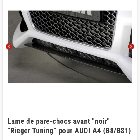
chevron_left
chevron_right
Lame de pare-chocs avant "noir"
"Rieger Tuning" pour AUDI A4 (B8/B81)