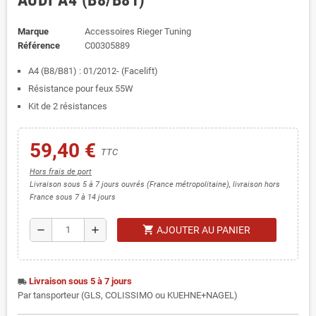
AUDI A4 (B8/B81)
Marque
Accessoires Rieger Tuning
Référence
C00305889
A4 (B8/B81) : 01/2012- (Facelift)
Résistance pour feux 55W
Kit de 2 résistances
59,40 €
TTC
Hors frais de port
Livraison sous 5 à 7 jours ouvrés (France métropolitaine), livraison hors
France sous 7 à 14 jours
shopping_cart
remove
add
AJOUTER AU PANIER
Livraison sous 5 à 7 jours
local_shipping
Par tansporteur (GLS, COLISSIMO ou KUEHNE+NAGEL)