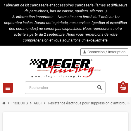
Fabricant de kit carrosserie et accessoires carrosserie (lames et diffuseurs
de pare-chocs, bas de caisse, spoilers, ailerons...)
⚠️
Information importante – Notre site sera fermé du 7 août au 1er
septembre inclus. Durant cette période, nos services (gestion et expédition
des commandes) ne seront pas disponibles. Nous reprendrons notre
activité à partir du 2 septembre. Nous vous remercions de votre
compréhension et vous souhaitons un excellent été.
person
Connexion / Inscription
0
view_headline
search
chevron_right
chevron_right
chevron_right
PRODUITS
AUDI
Resistance électrique pour suppression d'antibrouill