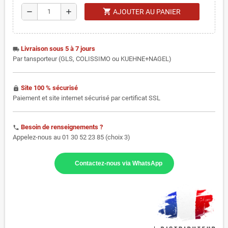
shopping_cart
remove
add
AJOUTER AU PANIER
Livraison sous 5 à 7 jours
local_shipping
Par tansporteur (GLS, COLISSIMO ou KUEHNE+NAGEL)
Site 100 % sécurisé
https
Paiement et site internet sécurisé par certificat SSL
Besoin de renseignements ?
phone
Appelez-nous au 01 30 52 23 85 (choix 3)
Contactez-nous via WhatsApp