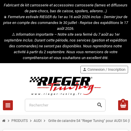
Fabricant de kit carrosserie et accessoires carrosserie (lames et diffuseurs
de pare-chocs, bas de caisse, spoilers, ailerons...)
☀️
Fermeture estivale RIEGER du 1er au 16 août 2026 inclus - Dernier jour de
prise en compte des commandes le 30 juillet - Reprise des expéditions le 17
août 2026.
⚠️
Information importante – Notre site sera fermé du 7 août au 1er
septembre inclus. Durant cette période, nos services (gestion et expédition
des commandes) ne seront pas disponibles. Nous reprendrons notre
activité à partir du 2 septembre. Nous vous remercions de votre
compréhension et vous souhaitons un excellent été.
person
Connexion / Inscription
0
view_headline
search
chevron_right
chevron_right
chevron_right
PRODUITS
AUDI
Grille de calandre S4 "Rieger Tuning" pour AUDI S4 (