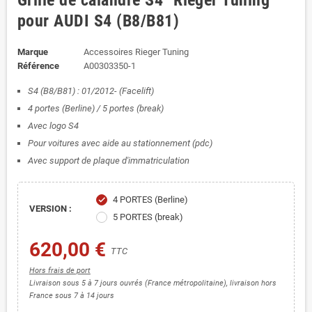
Grille de calandre S4 "Rieger Tuning"
pour AUDI S4 (B8/B81)
Marque
Accessoires Rieger Tuning
Référence
A00303350-1
S4 (B8/B81) : 01/2012- (Facelift)
4 portes (Berline) / 5 portes (break)
Avec logo S4
Pour voitures avec aide au stationnement (pdc)
Avec support de plaque d'immatriculation
4 PORTES (Berline)
check
VERSION :
5 PORTES (break)
620,00 €
TTC
Hors frais de port
Livraison sous 5 à 7 jours ouvrés (France métropolitaine), livraison hors
France sous 7 à 14 jours