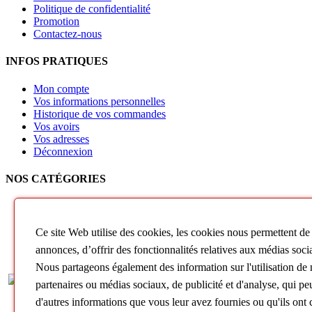
Politique de confidentialité
Promotion
Contactez-nous
INFOS PRATIQUES
Mon compte
Vos informations personnelles
Historique de vos commandes
Vos avoirs
Vos adresses
Déconnexion
NOS CATÉGORIES
Produits
Collection Rieger Tuning
Catalogues
Ce site Web utilise des cookies, les cookies nous permettent de 
Échappements
annonces, d’offrir des fonctionnalités relatives aux médias socia
Jantes
Nous partageons également des information sur l'utilisation de n
Copyright © 2024
RIEGER TUNING France 
partenaires ou médias sociaux, de publicité et d'analyse, qui p
diffuseurs de pare-ch
d'autres informations que vous leur avez fournies ou qu'ils ont c