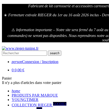
Fabricant de kit carrosserie et accessoires carrosseri
☀️
Fermeture estivale RIEGER du 1er au 16 août 2026 inclus - Dernie
⚠️
Information importante – Notre site sera fermé du 7 août au 1
commandes) ne seront pas disponibles. Nous reprendrons notre act
souh
search
person
Connexion / Inscription
0
0,00 €
Panier
Il n'y a plus d'articles dans votre panier
home
PRODUITS PAR MARQUE
YOUNGTIMER
GOODIES
COLLECTION RIEGER