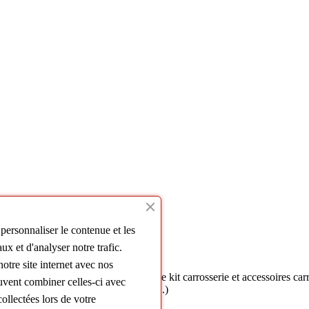
personnaliser le contenue et les
ux et d'analyser notre trafic.
otre site internet avec nos
• TUNEDYNAMIC SAS
| Fabricant de kit carrosserie et accessoires car
euvent combiner celles-ci avec
ocs, bas de caisse, spoilers, ailerons...)
ollectées lors de votre