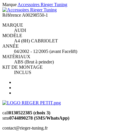
Marque
Accessoires Rieger Tuning
Référence
A00298550-1
MARQUE
AUDI
MODÈLE
A4 (8H) CABRIOLET
ANNÉE
04/2002 - 12/2005 (avant Facelift)
MATÉRIAUX
ABS (Brut à peindre)
KIT DE MONTAGE
INCLUS
call
0130522385 (choix 3)
sms
0744890278 (SMS/WhatsApp)
contact@rieger-tuning.fr