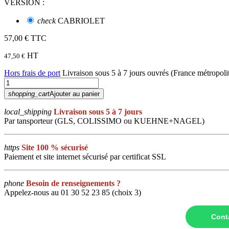
VERSION :
check
CABRIOLET
57,00 €
TTC
HT
47,50 €
Hors frais de port
Livraison sous 5 à 7 jours ouvrés (France métropolit
shopping_cart
Ajouter au panier
local_shipping
Livraison sous 5 à 7 jours
Par tansporteur (GLS, COLISSIMO ou KUEHNE+NAGEL)
https
Site 100 % sécurisé
Paiement et site internet sécurisé par certificat SSL
phone
Besoin de renseignements ?
Appelez-nous au 01 30 52 23 85 (choix 3)
Cont