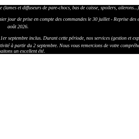
e (lames et diffuseurs de pare-chocs, bas de caisse, spoilers, ailerons...)
r jour de prise en compte des commandes le 30 juillet - Reprise des e
août 2026.
er septembre inclus. Durant cette période, nos services (gestion et exp
ivité à partir du 2 septembre. Nous vous remercions de votre compréh
aitons un excellent été.