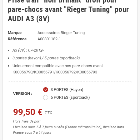
Prise d'air "noir brillant" droit pour
pare-chocs avant "Rieger Tuning" pour
AUDI A3 (8V)
Marque
Accessoires Rieger Tuning
Référence
A00301182-1
A3 (8V) : 07-2012-
3 portes (hayon) / 5 portes (sportback)
Uniquement compatible avec nos pare-chocs avant
K00056790/K00056791/K00056792/K00056793
3 PORTES (Hayon)
check
VERSION :
5 PORTES (sportback)
99,50 €
TTC
Hors frais de port
Livraison sous 5 à 7 jours ouvrés (France métropolitaine), livraison hors
France sous 7 à 14 jours