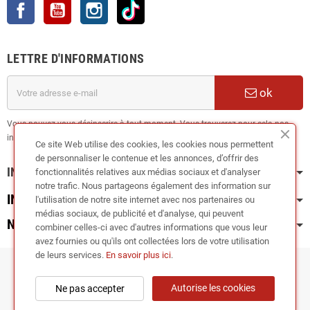
Facebook
YouTube
Instagram
TikTok
LETTRE D'INFORMATIONS
ok
Vous pouvez vous désinscrire à tout moment. Vous trouverez pour cela nos
informations de contact dans les conditions d'utilisation du site.
Ce site Web utilise des cookies, les cookies nous permettent
de personnaliser le contenue et les annonces, d’offrir des
INFORMATION
fonctionnalités relatives aux médias sociaux et d'analyser
notre trafic. Nous partageons également des information sur
INFOS PRATIQUES
l'utilisation de notre site internet avec nos partenaires ou
médias sociaux, de publicité et d'analyse, qui peuvent
NOS CATÉGORIES
combiner celles-ci avec d'autres informations que vous leur
avez fournies ou qu'ils ont collectées lors de votre utilisation
de leurs services.
En savoir plus ici
.
Copyright © 2024
RIEGER TUNING France •
Autorise les cookies
Ne pas accepter
TUNEDYNAMIC SAS
| Fabricant de kit carrosserie et accessoires carrosserie
(lames et diffuseurs de pare-chocs, bas de caisse, spoilers, ailerons...)