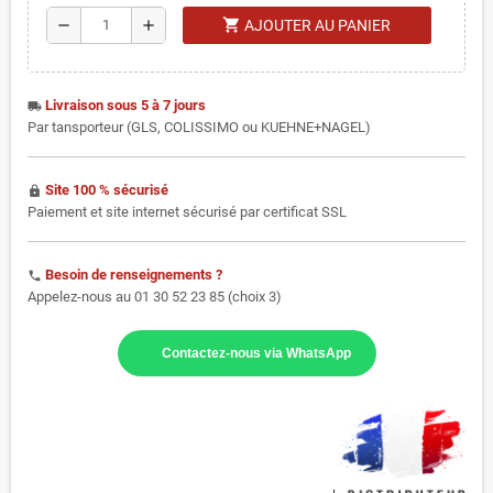
shopping_cart
remove
add
AJOUTER AU PANIER
Livraison sous 5 à 7 jours
local_shipping
Par tansporteur (GLS, COLISSIMO ou KUEHNE+NAGEL)
Site 100 % sécurisé
https
Paiement et site internet sécurisé par certificat SSL
Besoin de renseignements ?
phone
Appelez-nous au 01 30 52 23 85 (choix 3)
Contactez-nous via WhatsApp