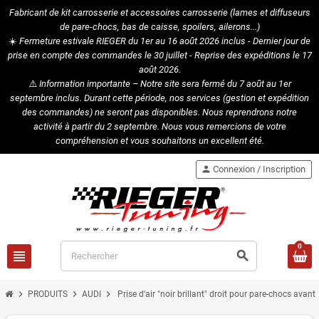
Fabricant de kit carrosserie et accessoires carrosserie (lames et diffuseurs
de pare-chocs, bas de caisse, spoilers, ailerons...)
☀️
Fermeture estivale RIEGER du 1er au 16 août 2026 inclus - Dernier jour de
prise en compte des commandes le 30 juillet - Reprise des expéditions le 17
août 2026.
⚠️
Information importante – Notre site sera fermé du 7 août au 1er
septembre inclus. Durant cette période, nos services (gestion et expédition
des commandes) ne seront pas disponibles. Nous reprendrons notre
activité à partir du 2 septembre. Nous vous remercions de votre
compréhension et vous souhaitons un excellent été.
person
Connexion / Inscription
0
view_headline
search
chevron_right
chevron_right
chevron_right
PRODUITS
AUDI
Prise d'air "noir brillant" droit pour pare-chocs avan