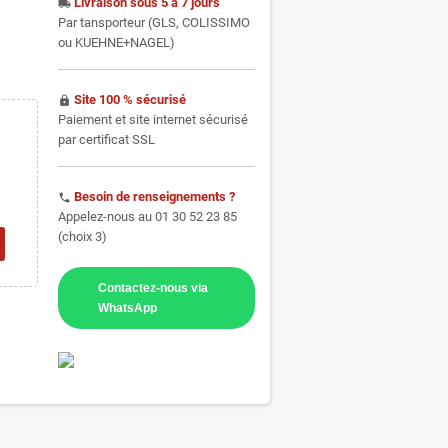
Livraison sous 5 à 7 jours
local_shipping
Par tansporteur (GLS, COLISSIMO
ou KUEHNE+NAGEL)
Site 100 % sécurisé
https
Paiement et site internet sécurisé
par certificat SSL
Besoin de renseignements ?
phone
Appelez-nous au 01 30 52 23 85
(choix 3)
Contactez-nous via
WhatsApp