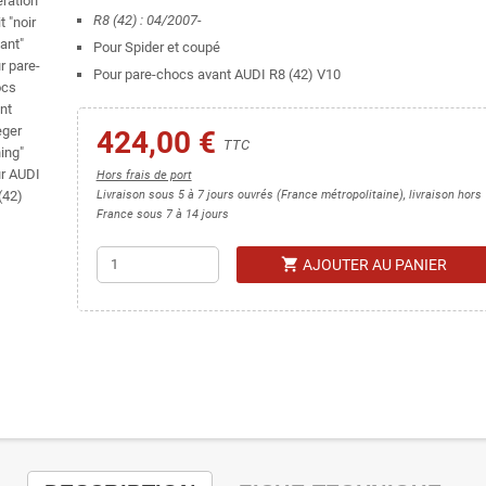
R8 (42) : 04/2007-
Pour Spider et coupé
Pour pare-chocs avant AUDI R8 (42) V10
424,00 €
TTC
Hors frais de port
Livraison sous 5 à 7 jours ouvrés (France métropolitaine), livraison hors
France sous 7 à 14 jours
shopping_cart
AJOUTER AU PANIER