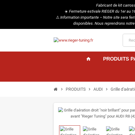
Fabricant de kit carros
☀️
Fermeture estivale RIEGER du 1er au 16 
⚠️
Information importante – Notre site sera fe
disponibles. Nous reprendrons notre
PRODUITS 
home
chevron_right
PRODUITS
chevron_right
AUDI
chevron_right
Grille d'aéra