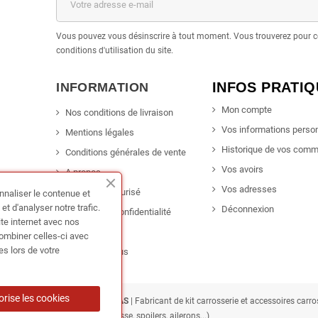
Vous pouvez vous désinscrire à tout moment. Vous trouverez pour c
conditions d'utilisation du site.
INFOS PRATI
INFORMATION
Mon compte
Nos conditions de livraison
Vos informations perso
Mentions légales
Historique de vos com
Conditions générales de vente
Vos avoirs
A propos
Vos adresses
Paiement sécurisé
nnaliser le contenue et
t d'analyser notre trafic.
Déconnexion
Politique de confidentialité
ite internet avec nos
Promotion
combiner celles-ci avec
es lors de votre
Contactez-nous
orise les cookies
ING France • TUNEDYNAMIC SAS
| Fabricant de kit carrosserie et accessoires carr
caisse, spoilers, ailerons...)