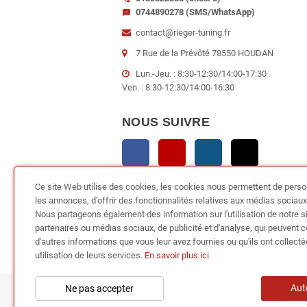
0744890278 (SMS/WhatsApp)
sms
contact@rieger-tuning.fr
7 Rue de la Prévôté 78550 HOUDAN
Lun.-Jeu. : 8:30-12:30/14:00-17:30
Ven. : 8:30-12:30/14:00-16:30
NOUS SUIVRE
Facebook
YouTube
Instagram
TikTok
Ce site Web utilise des cookies, les cookies nous permettent de perso
les annonces, d’offrir des fonctionnalités relatives aux médias sociaux e
Nous partageons également des information sur l'utilisation de notre s
partenaires ou médias sociaux, de publicité et d'analyse, qui peuvent 
d'autres informations que vous leur avez fournies ou qu'ils ont collecté
utilisation de leurs services.
En savoir plus ici
.
Aut
Ne pas accepter
Copyright © 2024
RIEGER TUN