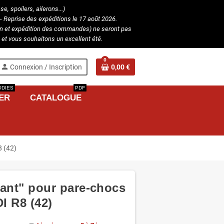
, spoilers, ailerons...)
- Reprise des expéditions le 17 août 2026.
ion et expédition des commandes) ne seront pas
et vous souhaitons un excellent été.
0
person
Connexion / Inscription
0,00 €
DIES
PDF
ER
CATALOGUE
8 (42)
illant" pour pare-chocs
I R8 (42)