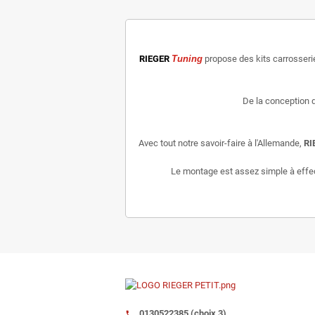
RIEGER
Tuning
propose des kits carrosser
De la conception d
Avec tout notre savoir-faire à l'Allemande,
RI
Le montage est assez simple à effectu
0130522385 (choix 3)
call