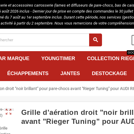
serie et accessoires carrosserie (lames et diffuseurs de pare-chocs, bas de caisse
août 2026 inclus - Dernier jour de prise en compte des commandes le 30 juillet 
rmé du 7 août au 1er septembre inclus. Durant cette période, nos services (gest
 activité à partir du 2 septembre. Nous vous remercions de votre compréhension 
search
GOO
PAR MARQUE
YOUNGTIMER
COLLECTION RIEG
ÉCHAPPEMENTS
JANTES
DESTOCKAGE
tion droit "noir brillant" pour pare-chocs avant "Rieger Tuning" pour AUDI R
zoom_out_map
Grille d'aération droit "noir br
avant "Rieger Tuning" pour AUD