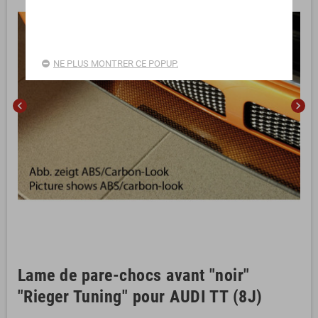
NE PLUS MONTRER CE POPUP.
chevron_left
chevron_right
Lame de pare-chocs avant "noir"
"Rieger Tuning" pour AUDI TT (8J)