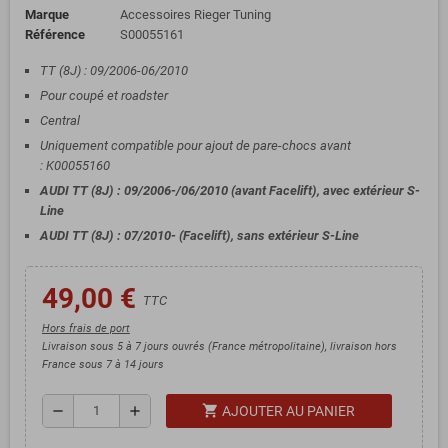
Marque
Accessoires Rieger Tuning
Référence
S00055161
TT (8J) : 09/2006-06/2010
Pour coupé et roadster
Central
Uniquement compatible pour ajout de pare-chocs avant
: K00055160
AUDI TT (8J) : 09/2006-/06/2010 (avant Facelift), avec extérieur S-
Line
AUDI TT (8J) : 07/2010- (Facelift), sans extérieur S-Line
49,00 €
TTC
Hors frais de port
Livraison sous 5 à 7 jours ouvrés (France métropolitaine), livraison hors
France sous 7 à 14 jours
shopping_cart
remove
add
AJOUTER AU PANIER