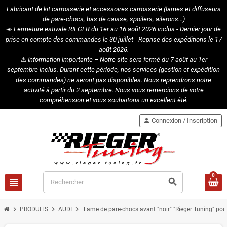
Fabricant de kit carrosserie et accessoires carrosserie (lames et diffuseurs
de pare-chocs, bas de caisse, spoilers, ailerons...)
☀️
Fermeture estivale RIEGER du 1er au 16 août 2026 inclus - Dernier jour de
prise en compte des commandes le 30 juillet - Reprise des expéditions le 17
août 2026.
⚠️
Information importante – Notre site sera fermé du 7 août au 1er
septembre inclus. Durant cette période, nos services (gestion et expédition
des commandes) ne seront pas disponibles. Nous reprendrons notre
activité à partir du 2 septembre. Nous vous remercions de votre
compréhension et vous souhaitons un excellent été.
person
Connexion / Inscription
0
view_headline
search
chevron_right
chevron_right
chevron_right
PRODUITS
AUDI
Lame de pare-chocs avant "noir" "Rieger Tuning" pou