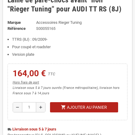
Lame de pare-chocs avant "noir"
"Rieger Tuning" pour AUDI TT RS (8J)
Marque
Accessoires Rieger Tuning
Référence
S00055165
TTRS (8J) : 09/2009-
Pour coupé et roadster
Version plate
164,00 €
TTC
Hors frais de port
Livraison sous 5 à 7 jours ouvrés (France métropolitaine), livraison hors
France sous 7 à 14 jours
shopping_cart
remove
add
AJOUTER AU PANIER
Livraison sous 5 à 7 jours
local_shipping