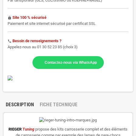
Par tansporteur (GLS, COLISSIMO ou KUEHNE+NAGEL)
Site 100 % sécurisé
https
Paiement et site internet sécurisé par certificat SSL
Besoin de renseignements ?
phone
Appelez-nous au 01 30 52 23 85 (choix 3)
Contactez-nous via WhatsApp
DESCRIPTION
FICHE TECHNIQUE
RIEGER
Tuning
propose des kits carrosserie complet et des éléments
de carrosserie comme par exemple des lames de pare-chocs