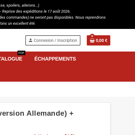
, spoilers, ailerons...)
- Reprise des expéditions le 17 août 2026.
ion des commandes) ne seront pas disponibles. Nous reprendrons
ons un excellent été.
0
person
Connexion / Inscription
0,00 €
PDF
TALOGUE
ÉCHAPPEMENTS
ersion Allemande) +