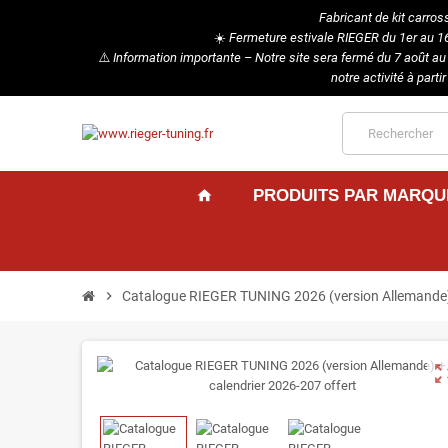
Fabricant de kit carros
☀️
Fermeture estivale RIEGER du 1er au 16 
⚠️
Information importante – Notre site sera fermé du 7 août a
notre activité à par
PRODUITS PAR MARQU
home
chevron_right
Catalogue RIEGER TUNING 2026 (version Allemande) 
zoom_ou