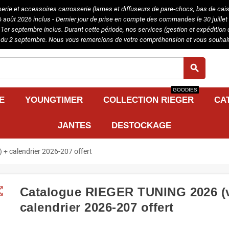
serie et accessoires carrosserie (lames et diffuseurs de pare-chocs, bas de caisse
août 2026 inclus - Dernier jour de prise en compte des commandes le 30 juillet 
u 1er septembre inclus. Durant cette période, nos services (gestion et expédit
tir du 2 septembre. Nous vous remercions de votre compréhension et vous souhait
search
GOODIES
E
YOUNGTIMER
COLLECTION RIEGER
CA
JANTES
DESTOCKAGE
+ calendrier 2026-207 offert
t_map
Catalogue RIEGER TUNING 2026 (v
calendrier 2026-207 offert