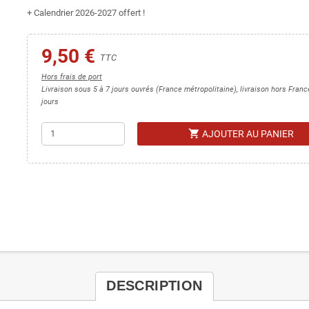
+ Calendrier 2026-2027 offert !
9,50 €
TTC
Hors frais de port
Livraison sous 5 à 7 jours ouvrés (France métropolitaine), livraison hors Fran
jours
shopping_cart
AJOUTER AU PANIER
DESCRIPTION