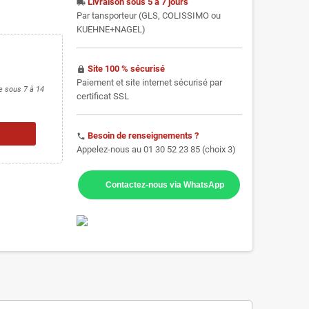
Livraison sous 5 à 7 jours
local_shipping
Par tansporteur (GLS, COLISSIMO ou
KUEHNE+NAGEL)
Site 100 % sécurisé
https
Paiement et site internet sécurisé par
ce sous 7 à 14
certificat SSL
Besoin de renseignements ?
phone
Appelez-nous au 01 30 52 23 85 (choix 3)
Contactez-nous via WhatsApp