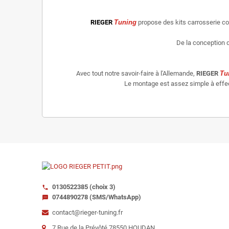
RIEGER
Tuning
propose des kits carrosserie c
De la conception d
Avec tout notre savoir-faire à l'Allemande,
RIEGER
Tu
Le montage est assez simple à effectu
0130522385 (choix 3)
call
0744890278 (SMS/WhatsApp)
sms
contact@rieger-tuning.fr
7 Rue de la Prévôté 78550 HOUDAN